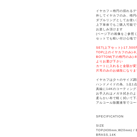
イヤカフ＋楕円の揺れるデ
外してイヤカフのみ、楕円
ダブルリングとしてお使い
上下単体でもご購入可能で
お楽しみ頂けます
(ページ下の画像をご参照く
セットでも軽い付け心地で
SET(上下セット)-17,500
TOP(上のイヤカフのみ)-9,
BOTTOM(下の楕円のみ)-8
よりお選び下さい
カートに入れると金額が変
片耳のみのお値段になりま
イヤカフは少々のサイズ調
ハンドメイドの為、1点1
真鍮に14Kのコーティン
お手入れはメガネ拭きのよ
柔らかい布で軽く拭いて下
アルコール除菌液等でコー
SPECIFICATION
SIZE
TOP(H36mm,W20mm) /
BRASS,14K