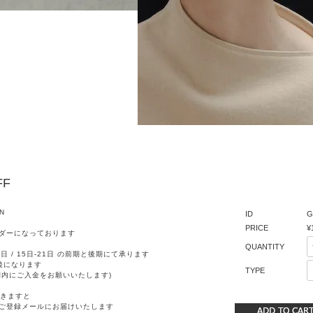
FF
N
ID
G
PRICE
¥
ダーになっております
QUANTITY
日 / 15日-21日 の前期と後期にて承ります
後になります
TYPE
間内にご入金をお願いいたします)
きますと
ご登録メールにお届けいたします