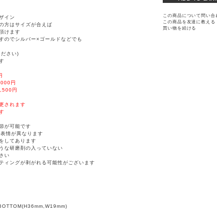
この商品について問い合
ザイン
この商品を友達に教える
の方はサイズが合えば
買い物を続ける
頂けます
すのでシルバー×ゴールドなどでも
ださい)
す
円
000円
,500円
更されます
す
節が可能です
点表情が異なります
グをしてあります
うな研磨剤の入っていない
さい
ティングが剥がれる可能性がございます
 BOTTOM(H36mm,W19mm)