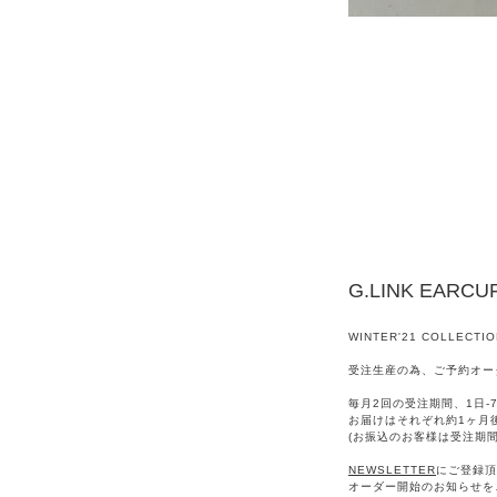
G.LINK EARCU
WINTER'21 COLLECTIO
受注生産の為、ご予約オー
毎月2回の受注期間、1日-7
お届けはそれぞれ約1ヶ月
(お振込のお客様は受注期
NEWSLETTER
にご登録頂
オーダー開始のお知らせを