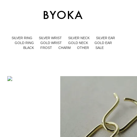
SILVER RING
SILVER WRIST
SILVER NECK
SILVER EAR
GOLD RING
GOLD WRIST
GOLD NECK
GOLD EAR
BLACK
FROST
CHARM
OTHER
SALE