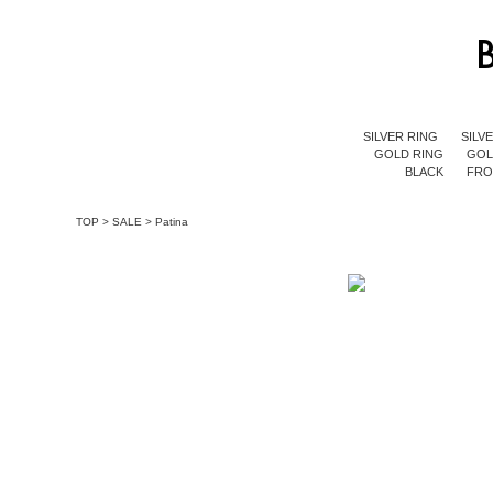
SILVER RING
SILV
GOLD RING
GOL
BLACK
FR
TOP
>
SALE
>
Patina