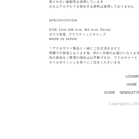
塗りやすい細刷毛を採用しています
ホルムアルデヒドを発生する原料は使用しておりません
SPECIFICATION
SIZE 10ml (H6.2cm, W3.2cm, D2cm)
ガラス容器, プラスティックキャップ
MADE IN JAPAN
＊アクセサリー製品と一緒にご注文頂きますと
同梱での発送となります為、約1ヶ月後のお届けになりま
先の発送をご希望の場合はお手数ですが、アクセサリーと
ネイルポリッシュを別々にご注文くださいませ
LOOKB
HOME
GUIDE
NEWSLETT
Copyright(c) 20