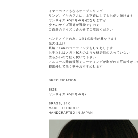
イヤーカフにもなるオープンリング
リング、イヤカフ共に、上下逆にしてもお使い頂けます
ワンサイズ #5(3号-6号)になりますが
少々のサイズ調節が可能ですので
ご自身のサイズに合わせてご着用ください
ハンドメイドの為、1点1点表情が異なります
光沢仕上げ
真鍮に14Kのコーティングをしてあります
お手入れはメガネ拭きのような研磨剤の入っていない
柔らかい布で軽く拭いて下さい
アルコール除菌液等でコーティングが剥がれる可能性がご
都度外して頂く事をおすすめします
SPECIFICATION
SIZE
ワンサイズ #5(3号-6号)
BRASS, 14K
MADE TO ORDER
HANDCRAFTED IN JAPAN