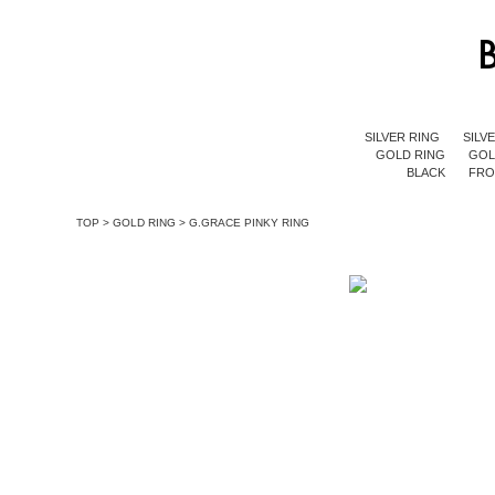
SILVER RING
SILV
GOLD RING
GOL
BLACK
FR
TOP
>
GOLD RING
>
G.GRACE PINKY RING