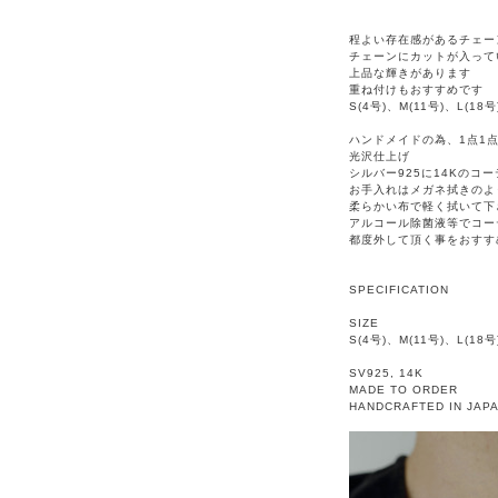
程よい存在感があるチェー
チェーンにカットが入って
上品な輝きがあります
重ね付けもおすすめです
S(4号)、M(11号)、L(
ハンドメイドの為、1点1
光沢仕上げ
シルバー925に14Kのコ
お手入れはメガネ拭きのよ
柔らかい布で軽く拭いて下
アルコール除菌液等でコー
都度外して頂く事をおすす
SPECIFICATION
SIZE
S(4号)、M(11号)、L(18号
SV925, 14K
MADE TO ORDER
HANDCRAFTED IN JAP