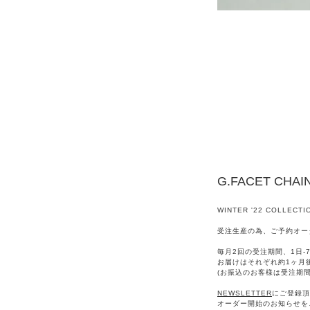
G.FACET CHAI
WINTER '22 COLLECTI
受注生産の為、ご予約オー
毎月2回の受注期間、1日-7
お届けはそれぞれ約1ヶ月
(お振込のお客様は受注期
NEWSLETTER
にご登録頂
オーダー開始のお知らせを