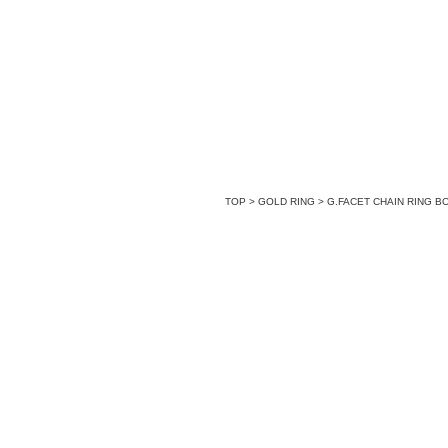
TOP
>
GOLD RING
>
G.FACET CHAIN RING B