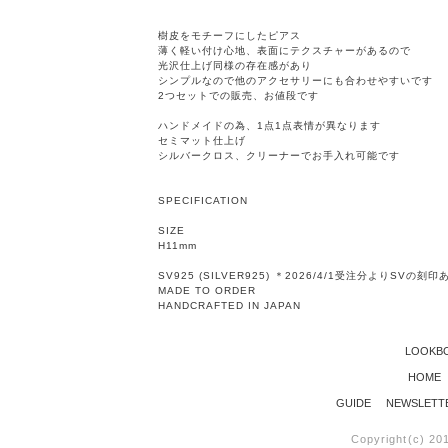
樹皮をモチーフにしたピアス
薄く軽い付け心地、表面にテクスチャーがあるので
光沢仕上げ同様の存在感があり
シンプルなので他のアクセサリーにも合わせやすいです
2つセットでの販売、お値段です
ハンドメイドの為、1点1点表情が異なります
セミマット仕上げ
シルバークロス、クリーナーでお手入れ可能です
SPECIFICATION
SIZE
H11mm
SV925 (SILVER925) ＊2026/4/1受注分よりSVの刻印
MADE TO ORDER
HANDCRAFTED IN JAPAN
LOOKB
HOME
GUIDE
NEWSLETT
Copyright(c) 20