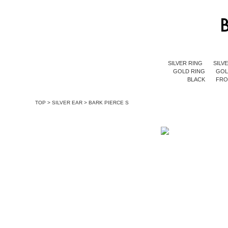
SILVER RING
SILV
GOLD RING
GOL
BLACK
FR
TOP
>
SILVER EAR
>
BARK PIERCE S