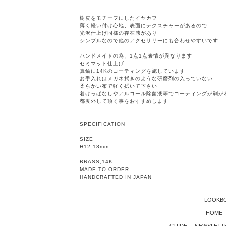
樹皮をモチーフにしたイヤカフ
薄く軽い付け心地、表面にテクスチャーがあるので
光沢仕上げ同様の存在感があり
シンプルなので他のアクセサリーにも合わせやすいです
ハンドメイドの為、1点1点表情が異なります
セミマット仕上げ
真鍮に14Kのコーティングを施しています
お手入れはメガネ拭きのような研磨剤の入っていない
柔らかい布で軽く拭いて下さい
着けっぱなしやアルコール除菌液等でコーティングが剥が
都度外して頂く事をおすすめします
SPECIFICATION
SIZE
H12-18mm
BRASS,14K
MADE TO ORDER
HANDCRAFTED IN JAPAN
LOOKB
HOME