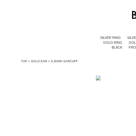
SILVER RING
SILV
GOLD RING
GOL
BLACK
FR
TOP
>
GOLD EAR
>
G.BARK EARCUFF