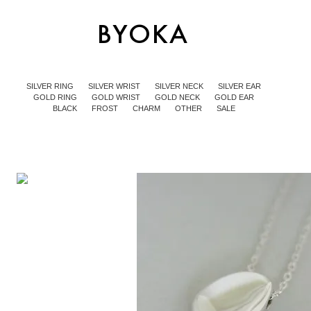
SILVER RING
SILVER WRIST
SILVER NECK
SILVER EAR
GOLD RING
GOLD WRIST
GOLD NECK
GOLD EAR
BLACK
FROST
CHARM
OTHER
SALE