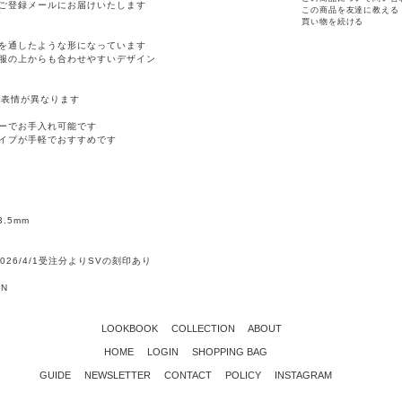
ご登録メールにお届けいたします
この商品を友達に教える
買い物を続ける
を通したような形になっています
服の上からも合わせやすいデザイン
点表情が異なります
ーでお手入れ可能です
イプが手軽でおすすめです
-3.5mm
 ＊2026/4/1受注分よりSVの刻印あり
AN
LOOKBOOK
COLLECTION
ABOUT
HOME
LOGIN
SHOPPING BAG
GUIDE
NEWSLETTER
CONTACT
POLICY
INSTAGRAM