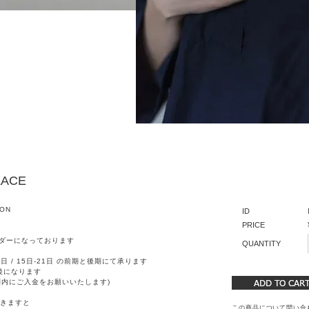
LACE
ION
ID
PRICE
ダーになっております
QUANTITY
日 / 15日-21日 の前期と後期にて承ります
後になります
間内にご入金をお願いいたします)
きますと
この商品について問い合