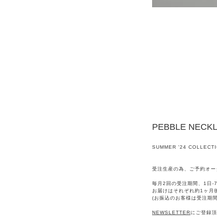
PEBBLE NECK
SUMMER '24 COLLECT
受注生産の為、ご予約オー
毎月2回の受注期間、1日-7
お届けはそれぞれ約1ヶ月
(お振込のお客様は受注期
NEWSLETTER
にご登録頂