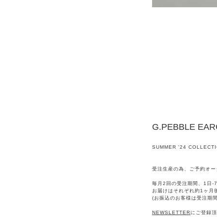
G.PEBBLE EA
SUMMER '24 COLLECT
受注生産の為、ご予約オー
毎月2回の受注期間、1日-7
お届けはそれぞれ約1ヶ月
(お振込のお客様は受注期
NEWSLETTER
にご登録頂