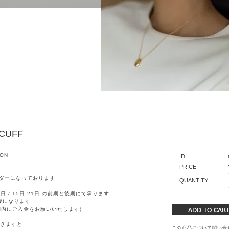
RCUFF
ION
ID
PRICE
ダーになっております
QUANTITY
日 / 15日-21日 の前期と後期にて承ります
後になります
間内にご入金をお願いいたします)
きますと
この商品について問い合