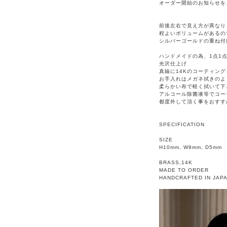
オーダー開始のお知らせを
前後左右で見え方が異なり
程よいボリュームがあるの
シルバーゴールドの重ね付
ハンドメイドの為、1点1
光沢仕上げ
真鍮に14Kのコーティン
お手入れはメガネ拭きのよ
柔らかい布で軽く拭いて下
アルコール除菌液等でコー
都度外して頂く事をおすす
SPECIFICATION
SIZE
H10mm, W9mm, D5mm
BRASS,14K
MADE TO ORDER
HANDCRAFTED IN JAP