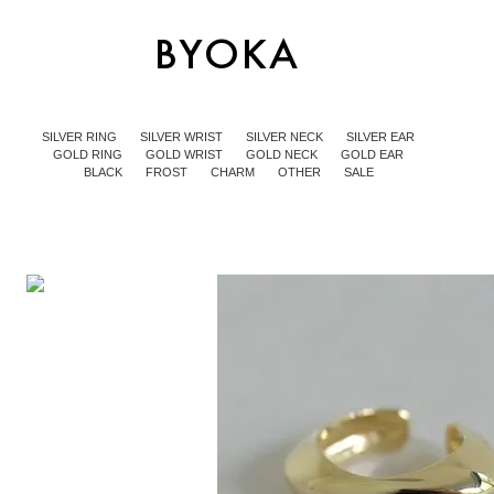
SILVER RING
SILVER WRIST
SILVER NECK
SILVER EAR
GOLD RING
GOLD WRIST
GOLD NECK
GOLD EAR
BLACK
FROST
CHARM
OTHER
SALE