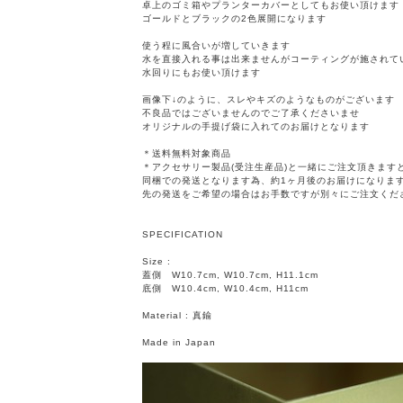
卓上のゴミ箱やプランターカバーとしてもお使い頂けます
ゴールドとブラックの2色展開になります
使う程に風合いが増していきます
水を直接入れる事は出来ませんがコーティングが施されて
水回りにもお使い頂けます
画像下↓のように、スレやキズのようなものがございます
不良品ではございませんのでご了承くださいませ
オリジナルの手提げ袋に入れてのお届けとなります
＊送料無料対象商品
＊アクセサリー製品(受注生産品)と一緒にご注文頂きます
同梱での発送となります為、約1ヶ月後のお届けになりま
先の発送をご希望の場合はお手数ですが別々にご注文くだ
SPECIFICATION
Size :
蓋側 W10.7cm, W10.7cm, H11.1cm
底側 W10.4cm, W10.4cm, H11cm
Material : 真鍮
Made in Japan