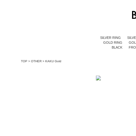
SILVER RING
SILV
GOLD RING
GOL
BLACK
FR
TOP
>
OTHER
>
KAKU Gold