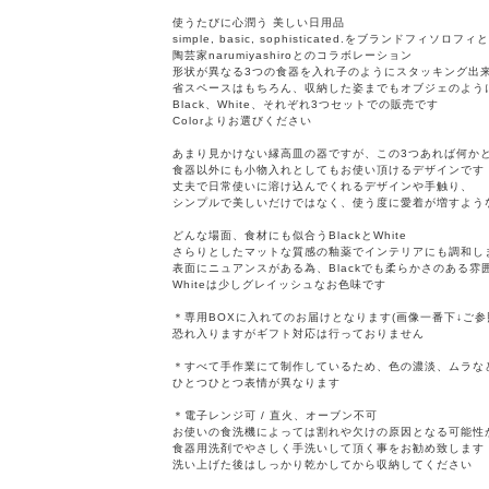
使うたびに心潤う 美しい日用品
simple, basic, sophisticated.をブランドフィソロフ
陶芸家narumiyashiroとのコラボレーション
形状が異なる3つの食器を入れ子のようにスタッキング出
省スペースはもちろん、収納した姿までもオブジェのよう
Black、White、それぞれ3つセットでの販売です
Colorよりお選びください
あまり見かけない縁高皿の器ですが、この3つあれば何か
食器以外にも小物入れとしてもお使い頂けるデザインです
丈夫で日常使いに溶け込んでくれるデザインや手触り、
シンプルで美しいだけではなく、使う度に愛着が増すよう
どんな場面、食材にも似合うBlackとWhite
さらりとしたマットな質感の釉薬でインテリアにも調和し
表面にニュアンスがある為、Blackでも柔らかさのある雰
Whiteは少しグレイッシュなお色味です
＊専用BOXに入れてのお届けとなります(画像一番下↓ご参
恐れ入りますがギフト対応は行っておりません
＊すべて手作業にて制作しているため、色の濃淡、ムラな
ひとつひとつ表情が異なります
＊電子レンジ可 / 直火、オーブン不可
お使いの食洗機によっては割れや欠けの原因となる可能性
食器用洗剤でやさしく手洗いして頂く事をお勧め致します
洗い上げた後はしっかり乾かしてから収納してください