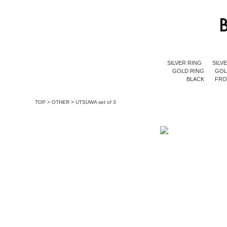
SILVER RING
SILV
GOLD RING
GOL
BLACK
FR
TOP
>
OTHER
>
UTSUWA set of 3