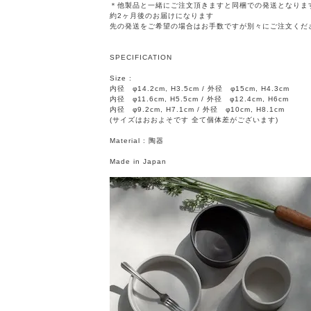
＊他製品と一緒にご注文頂きますと同梱での発送となりま
約2ヶ月後のお届けになります
先の発送をご希望の場合はお手数ですが別々にご注文くだ
SPECIFICATION
Size :
内径 φ14.2cm, H3.5cm / 外径 φ15cm, H4.3cm
内径 φ11.6cm, H5.5cm / 外径 φ12.4cm, H6cm
内径 φ9.2cm, H7.1cm / 外径 φ10cm, H8.1cm
(サイズはおおよそです 全て個体差がございます)
Material : 陶器
Made in Japan