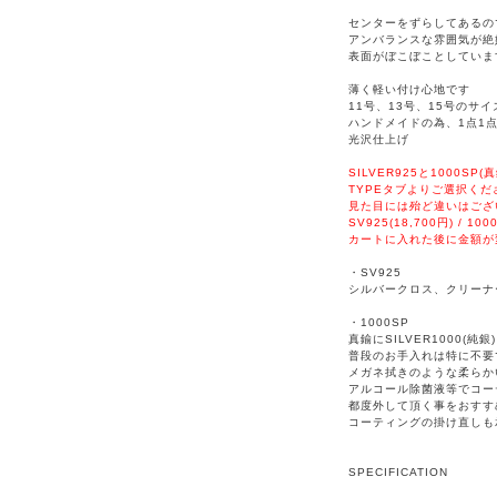
センターをずらしてあるの
アンバランスな雰囲気が絶
表面がぼこぼことしていま
薄く軽い付け心地です
11号、13号、15号のサ
ハンドメイドの為、1点1
光沢仕上げ
SILVER925と1000S
TYPEタブよりご選択くだ
見た目には殆ど違いはござ
SV925(18,700円) / 100
カートに入れた後に金額が
・SV925
シルバークロス、クリーナ
・1000SP
真鍮にSILVER1000(
普段のお手入れは特に不要
メガネ拭きのような柔らか
アルコール除菌液等でコー
都度外して頂く事をおすす
コーティングの掛け直しも
SPECIFICATION