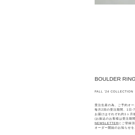
BOULDER RIN
FALL '24 COLLECTION
受注生産の為、ご予約オー
毎月2回の受注期間、1日-7
お届けはそれぞれ約1ヶ月
(お振込のお客様は受注期
NEWSLETTER
にご登録頂
オーダー開始のお知らせを