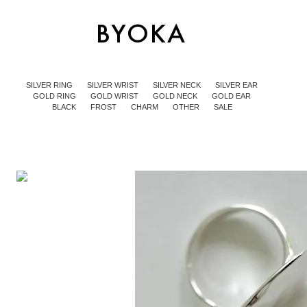
SILVER RING
SILVER WRIST
SILVER NECK
SILVER EAR
GOLD RING
GOLD WRIST
GOLD NECK
GOLD EAR
BLACK
FROST
CHARM
OTHER
SALE