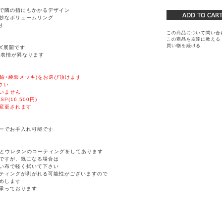
で隣の指にもかかるデザイン
妙なボリュームリング
す
この商品について問い合
この商品を友達に教える
買い物を続ける
イズ展開です
点表情が異なります
P(真鍮+純銀メッキ)をお選び頂けます
さい
いません
0SP(16,500円)
変更されます
ーでお手入れ可能です
純銀)とウレタンのコーティングをしてあります
ですが、気になる場合は
い布で軽く拭いて下さい
ティングが剥がれる可能性がございますので
めします
承っております