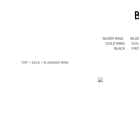
SILVER RING
SILV
GOLD RING
GOL
BLACK
FR
TOP
>
SALE
>
B.JAGGED RING