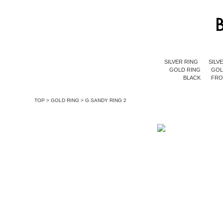
SILVER RING
SILV
GOLD RING
GOL
BLACK
FR
TOP
>
GOLD RING
>
G.SANDY RING 2