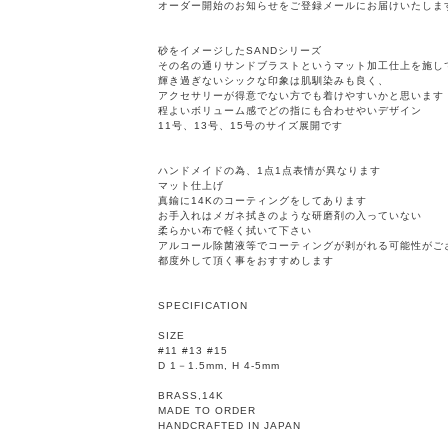
オーダー開始のお知らせをご登録メールにお届けいたしま
砂をイメージしたSANDシリーズ
その名の通りサンドブラストというマット加工仕上を施し
輝き過ぎないシックな印象は肌馴染みも良く、
アクセサリーが得意でない方でも着けやすいかと思います
程よいボリューム感でどの指にも合わせやいデザイン
11号、13号、15号のサイズ展開です
ハンドメイドの為、1点1点表情が異なります
マット仕上げ
真鍮に14Kのコーティングをしてあります
お手入れはメガネ拭きのような研磨剤の入っていない
柔らかい布で軽く拭いて下さい
アルコール除菌液等でコーティングが剥がれる可能性がご
都度外して頂く事をおすすめします
SPECIFICATION
SIZE
#11 #13 #15
D 1－1.5mm, H 4-5mm
BRASS,14K
MADE TO ORDER
HANDCRAFTED IN JAPAN