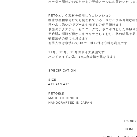
オーダー開始のお知らせをご登録メールにお届けいたしま
PETGという素材を使用したコレクション
医療や生物学分野でも使われている、リサイクル可能な樹
汗や水に強いのでプールや海でもご使用頂けます
表面のテクスチャーもユニークで、ボコボコとした手触り
半透明の樹脂が僅かにキラキラとしており、氷の結晶や霜
砂糖菓子の様にも見えます
お手入れは水洗いでOKで、軽い付け心地も利点です
11号、13号、15号のサイズ展開です
ハンドメイドの為、1点1点表情が異なります
SPECIFICATION
SIZE
#11 #13 #15
PETG樹脂
MADE TO ORDER
HANDCRAFTED IN JAPAN
LOOKB
HOME