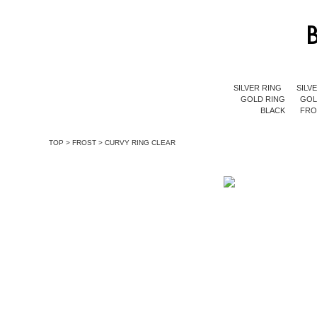
SILVER RING
SILV
GOLD RING
GOL
BLACK
FR
TOP
>
FROST
>
CURVY RING CLEAR