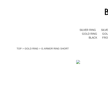
SILVER RING
SILV
GOLD RING
GOL
BLACK
FR
TOP
>
GOLD RING
>
G.ARMOR RING SHORT