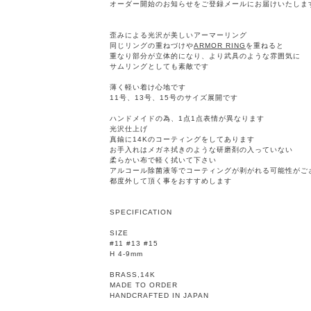
オーダー開始のお知らせをご登録メールにお届けいたしま
歪みによる光沢が美しいアーマーリング
同じリングの重ねづけや
ARMOR RING
を重ねると
重なり部分が立体的になり、より武具のような雰囲気に
サムリングとしても素敵です
薄く軽い着け心地です
11号、13号、15号のサイズ展開です
ハンドメイドの為、1点1点表情が異なります
光沢仕上げ
真鍮に14Kのコーティングをしてあります
お手入れはメガネ拭きのような研磨剤の入っていない
柔らかい布で軽く拭いて下さい
アルコール除菌液等でコーティングが剥がれる可能性がご
都度外して頂く事をおすすめします
SPECIFICATION
SIZE
#11 #13 #15
H 4-9mm
BRASS,14K
MADE TO ORDER
HANDCRAFTED IN JAPAN