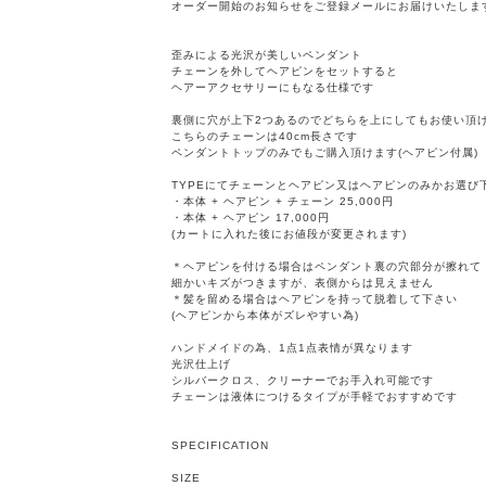
オーダー開始のお知らせをご登録メールにお届けいたしま
歪みによる光沢が美しいペンダント
チェーンを外してヘアピンをセットすると
ヘアーアクセサリーにもなる仕様です
裏側に穴が上下2つあるのでどちらを上にしてもお使い頂
こちらのチェーンは40cm長さです
ペンダントトップのみでもご購入頂けます(ヘアピン付属)
TYPEにてチェーンとヘアピン又はヘアピンのみかお選び
・本体 + ヘアピン + チェーン 25,000円
・本体 + ヘアピン 17,000円
(カートに入れた後にお値段が変更されます)
＊ヘアピンを付ける場合はペンダント裏の穴部分が擦れて
細かいキズがつきますが、表側からは見えません
＊髪を留める場合はヘアピンを持って脱着して下さい
(ヘアピンから本体がズレやすい為)
ハンドメイドの為、1点1点表情が異なります
光沢仕上げ
シルバークロス、クリーナーでお手入れ可能です
チェーンは液体につけるタイプが手軽でおすすめです
SPECIFICATION
SIZE