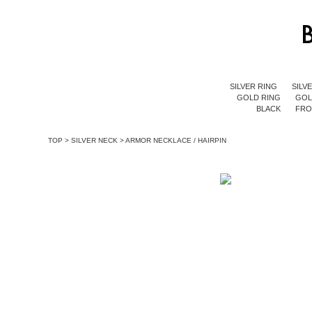
SILVER RING
SILV
GOLD RING
GOL
BLACK
FR
TOP
>
SILVER NECK
>
ARMOR NECKLACE / HAIRPIN