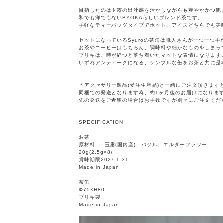
目指したのは玉露の出汁感を活かしながらも爽やかかつ飽
和でも洋でもないBYOKAらしいブレンド茶です。
手軽なティーバッグタイプでホット、アイスどちらでも美
セットになっているSyuroの茶缶は職人さんが一つ一つ
お茶やコーヒーはもちろん、調味料や細かなものをしまっ
ブリキは、時が経つと落ち着いたマットな表情になります
いずれアンティークになる、シンプルな缶をお茶と共に是
＊アクセサリー製品(受注生産品)と一緒にご注文頂きます
同梱での発送となります為、約1ヶ月後のお届けになりま
先の発送をご希望の場合はお手数ですが別々にご注文くだ
SPECIFICATION
お茶
原材料 ： 玉露(国内産)、バジル、エルダーフラワー
20g(2.5g×8)
賞味期限2027.1.31
Made in Japan
茶缶
Φ75×H80
ブリキ製
Made in Japan