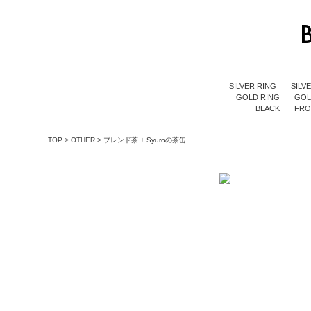
SILVER RING
SILV
GOLD RING
GOL
BLACK
FR
TOP
>
OTHER
>
ブレンド茶 + Syuroの茶缶