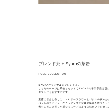
ブレンド茶 + Syuroの茶缶
HOME COLLECTION
BYOKAオリジナルのブレンド茶。
こちらのページは茶缶とセットでBYOKAの布製手提げ袋
ギフトにもおすすめです。
玉露の旨みと香りに、エルダーフラワーとバジルの爽やか
バジルのスパイシーなニュアンスで旨味の輪郭を際立たせ
素材の旨みと香りが重なるスープのような味わいをお楽し