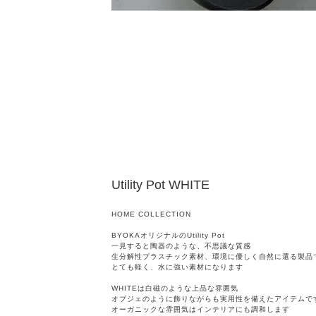
Utility Pot WHITE
HOME COLLECTION
BYOKAオリジナルのUtility Pot
一見すると陶器のような、不思議な質感
生分解性プラスチック素材、環境に優しく自然に還る製品
とても軽く、水に強い素材になります
WHITEは白磁のような上品な雰囲気
オブジェのように飾りながらも実用性を備えたアイテムで
オーガニックな雰囲気はインテリアにも調和します