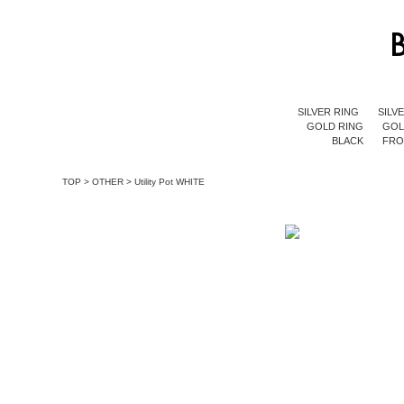
SILVER RING
SILV
GOLD RING
GOL
BLACK
FR
TOP
>
OTHER
>
Utility Pot WHITE