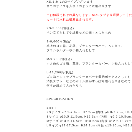
XS.S.M.Lの3サイズございます
全てのサイズを入れ子のように収納出来ます
＊お値段それぞれ異なります。SIZEタブより選択してく
カートに入れた後変更されます。
XS-3,300円(税込)
ペン立てとしてや綿棒などの細々としたもの
S-6,600円(税込)
卓上のゴミ箱、花器、プランターカバー、ペン立て、
ブラシホルダーや小物入れとして
M-9,900円(税込)
小さめのゴミ箱、花器、プランターカバー、小物入れとし
L-13,200円(税込)
ゴミ箱としてやプランターカバーや収納ボックスとしても
消臭スプレーなどのボトル類がすっぽり隠れる高さなので
何本か纏めて入れたりも
SPECIFICATION
Size :
XSサイズ φ7.2-7.6cm, H7.2cm (内径 φ6.8-7.2cm, H6.
Sサイズ φ10.5-11.5cm, H12.3cm (内径 φ9.5-10.5cm,
Mサイズ φ13.5-14.5cm, H18.5cm (内径 φ12.2-13.2cm
Lサイズ φ17-17.5cm, H24.3cm (内径 φ15-16cm, H23.