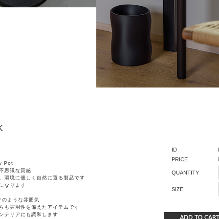
K
ID
PRICE
 Pot
不思議な質感
QUANTITY
、環境に優しく自然に還る製品です
になります
SIZE
クのような雰囲気
らも実用性を備えたアイテムです
ンテリアにも調和します