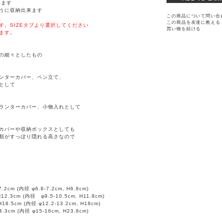
います
うに収納出来ます
この商品について問い合
この商品を友達に教える
す。SIZEタブより選択してください
買い物を続ける
ます。
の細々としたもの
ンターカバー、ペン立て、
として
ランターカバー、小物入れとして
カバーや収納ボックスとしても
類がすっぽり隠れる高さなので
.2cm (内径 φ6.8-7.2cm, H6.8cm)
12.3cm (内径 φ9.5-10.5cm, H11.8cm)
18.5cm (内径 φ12.2-13.2cm, H18cm)
.3cm (内径 φ15-16cm, H23.8cm)