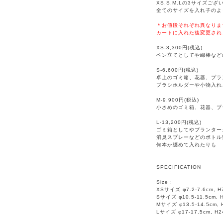
XS.S.M.Lの3サイズござ
全てのサイズを入れ子のよ
＊お値段それぞれ異なりま
カートに入れた後変更され
XS-3,300円(税込)
ペン立てとしてや綿棒など
S-6,600円(税込)
卓上のゴミ箱、花器、プラ
ブラシホルダーや小物入れ
M-9,900円(税込)
小さめのゴミ箱、花器、プ
L-13,200円(税込)
ゴミ箱としてやプランター
消臭スプレーなどのボトル
何本か纏めて入れたりも
SPECIFICATION
Size :
XSサイズ φ7.2-7.6cm, H7
Sサイズ φ10.5-11.5cm, H
Mサイズ φ13.5-14.5cm, H
Lサイズ φ17-17.5cm, H24