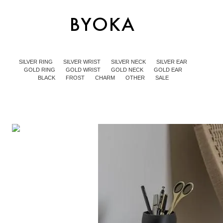
SILVER RING
SILVER WRIST
SILVER NECK
SILVER EAR
GOLD RING
GOLD WRIST
GOLD NECK
GOLD EAR
BLACK
FROST
CHARM
OTHER
SALE