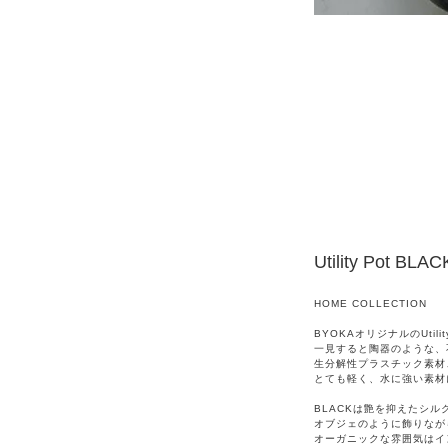
Utility Pot BLAC
HOME COLLECTION
BYOKAオリジナルのUtility
一見すると陶器のような、
生分解性プラスチック素材
とても軽く、水に強い素材
BLACKは艶を抑えたシル
オブジェのように飾りなが
オーガニックな雰囲気はイ