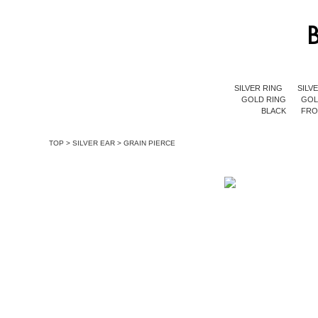
SILVER RING
SILV
GOLD RING
GOL
BLACK
FR
TOP
>
SILVER EAR
>
GRAIN PIERCE