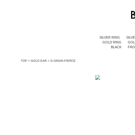
SILVER RING
SILV
GOLD RING
GOL
BLACK
FR
TOP
>
GOLD EAR
>
G.GRAIN PIERCE