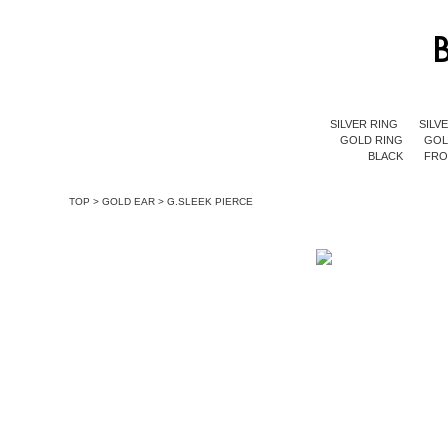
SILVER RING
SILV
GOLD RING
GOL
BLACK
FR
TOP
>
GOLD EAR
>
G.SLEEK PIERCE