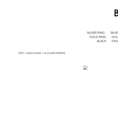
SILVER RING
SILV
GOLD RING
GOL
BLACK
FR
TOP
>
GOLD EAR
>
G.CLAW PIERCE