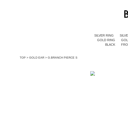
SILVER RING
SILV
GOLD RING
GOL
BLACK
FR
TOP
>
GOLD EAR
>
G.BRANCH PIERCE S