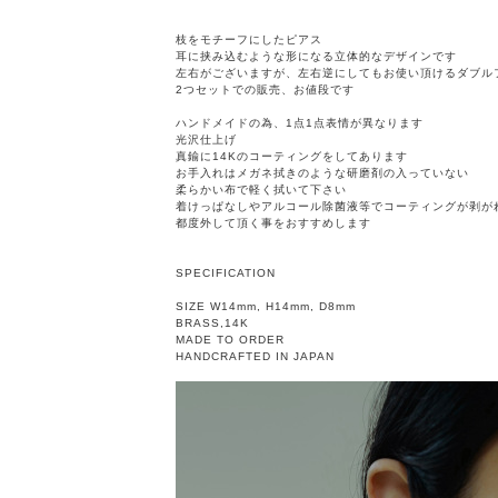
枝をモチーフにしたピアス
耳に挟み込むような形になる立体的なデザインです
左右がございますが、左右逆にしてもお使い頂けるダブル
2つセットでの販売、お値段です
ハンドメイドの為、1点1点表情が異なります
光沢仕上げ
真鍮に14Kのコーティングをしてあります
お手入れはメガネ拭きのような研磨剤の入っていない
柔らかい布で軽く拭いて下さい
着けっぱなしやアルコール除菌液等でコーティングが剥が
都度外して頂く事をおすすめします
SPECIFICATION
SIZE W14mm, H14mm, D8mm
BRASS,14K
MADE TO ORDER
HANDCRAFTED IN JAPAN