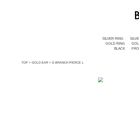
SILVER RING
SILV
GOLD RING
GOL
BLACK
FR
TOP
>
GOLD EAR
>
G.BRANCH PIERCE L