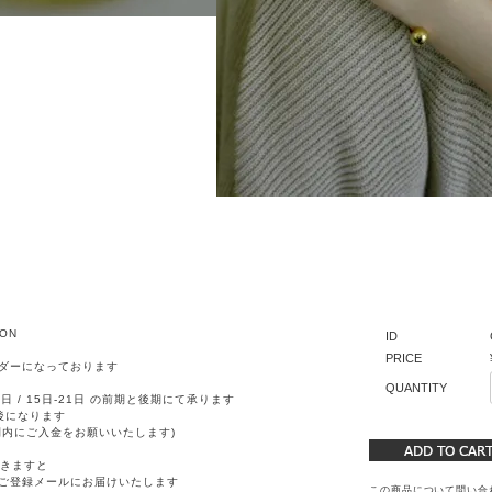
ION
ID
PRICE
ダーになっております
QUANTITY
日 / 15日-21日 の前期と後期にて承ります
後になります
間内にご入金をお願いいたします)
きますと
ご登録メールにお届けいたします
この商品について問い合