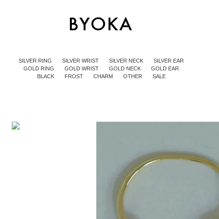
SILVER RING
SILVER WRIST
SILVER NECK
SILVER EAR
GOLD RING
GOLD WRIST
GOLD NECK
GOLD EAR
BLACK
FROST
CHARM
OTHER
SALE