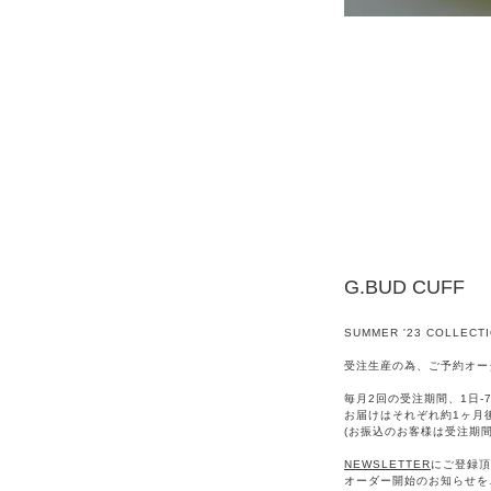
G.BUD CUFF
SUMMER '23 COLLECT
受注生産の為、ご予約オー
毎月2回の受注期間、1日-7
お届けはそれぞれ約1ヶ月
(お振込のお客様は受注期
NEWSLETTER
にご登録頂
オーダー開始のお知らせを