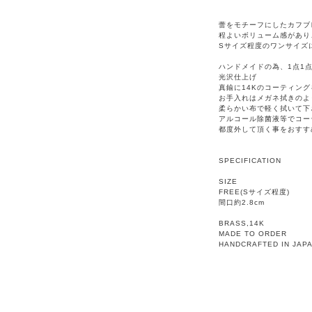
蕾をモチーフにしたカフブ
程よいボリューム感があり
Sサイズ程度のワンサイズ
ハンドメイドの為、1点1
光沢仕上げ
真鍮に14Kのコーティン
お手入れはメガネ拭きのよ
柔らかい布で軽く拭いて下
アルコール除菌液等でコー
都度外して頂く事をおすす
SPECIFICATION
SIZE
FREE(Sサイズ程度)
間口約2.8cm
BRASS,14K
MADE TO ORDER
HANDCRAFTED IN JAP