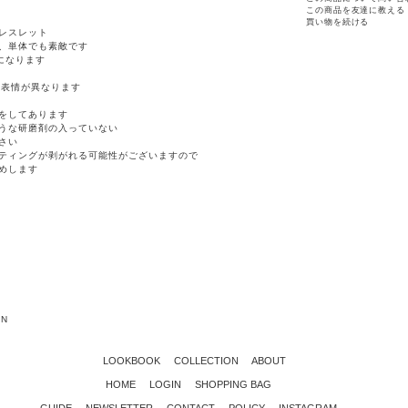
この商品を友達に教える
買い物を続ける
レスレット
、単体でも素敵です
になります
点表情が異なります
グをしてあります
うな研磨剤の入っていない
さい
ティングが剥がれる可能性がございますので
めします
AN
LOOKBOOK
COLLECTION
ABOUT
HOME
LOGIN
SHOPPING BAG