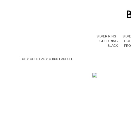
SILVER RING
SILV
GOLD RING
GOL
BLACK
FR
TOP
>
GOLD EAR
>
G.BUD EARCUFF