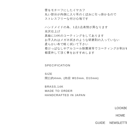
蕾をモチーフにしたイヤカフ
丸い部分が内側に入り耳のくぼみに引っ掛かるので
ストレスフリーな付け心地です
ハンドメイドの為、1点1点表情が異なります
光沢仕上げ
真鍮に14Kのコーティングをしてあります
お手入れはメガネ拭きのような研磨剤の入っていない
柔らかい布で軽く拭いて下さい
着けっぱなしやアルコール除菌液等でコーティングが剥が
都度外して頂く事をおすすめします
SPECIFICATION
SIZE
間口約4mm, (内径 W10mm, D10mm)
BRASS,14K
MADE TO ORDER
HANDCRAFTED IN JAPAN
LOOKB
HOME
GUIDE
NEWSLETT