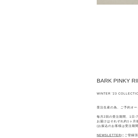
BARK PINKY R
WINTER '23 COLLECTI
受注生産の為、ご予約オー
毎月2回の受注期間、1日-7
お届けはそれぞれ約1ヶ月
(お振込のお客様は受注期
NEWSLETTER
にご登録頂