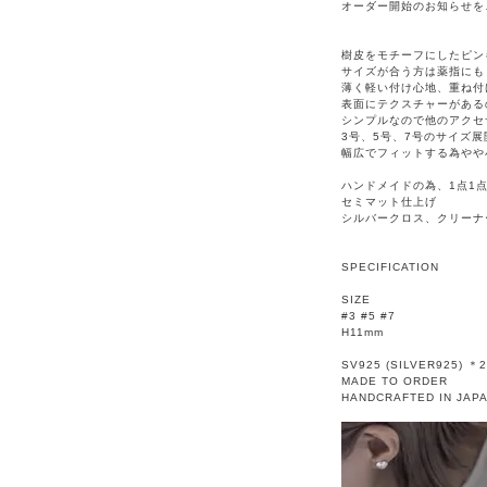
オーダー開始のお知らせを
樹皮をモチーフにしたピン
サイズが合う方は薬指にも
薄く軽い付け心地、重ね付
表面にテクスチャーがある
シンプルなので他のアクセ
3号、5号、7号のサイズ展
幅広でフィットする為やや
ハンドメイドの為、1点1
セミマット仕上げ
シルバークロス、クリーナ
SPECIFICATION
SIZE
#3 #5 #7
H11mm
SV925 (SILVER925)
MADE TO ORDER
HANDCRAFTED IN JAP