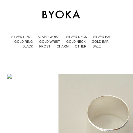
SILVER RING
SILVER WRIST
SILVER NECK
SILVER EAR
GOLD RING
GOLD WRIST
GOLD NECK
GOLD EAR
BLACK
FROST
CHARM
OTHER
SALE