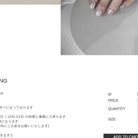
ING
ON
ID
PRICE
ダーになっております
QUANTITY
日 / 15日-21日 の前期と後期にて承ります
SIZE
後になります
間内にご入金をお願いいたします)
きますと