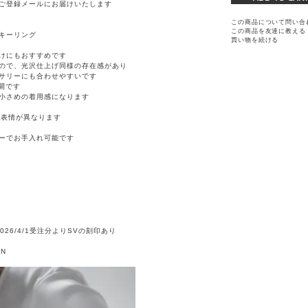
ご登録メールにお届けいたします
この商品について問い合
この商品を友達に教える
キーリング
買い物を続ける
けにもおすすめです
ので、光沢仕上げ同様の存在感があり
サリーにも合わせやすいです
開です
小さめの着用感になります
点表情が異なります
ーでお手入れ可能です
 ＊2026/4/1受注分よりSVの刻印あり
AN